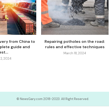
very from China to
Repairing potholes on the road:
plete guide and
rules and effective techniques
st...
March 18, 2024
 2, 2024
© NewsGary.com 2018-2023. All Right Reserved.